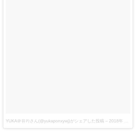
YUKA＠유카さん(@yukaponxywj)がシェアした投稿
–
2018年 5月月18日午前5時22分PDT