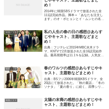
じやキャスト、主題歌などまと
め！
2014年に韓国SBSドラマで放送された全
111話完結作品。脚本＝「あなたを注文し
ます」のオ・ボヒョンとイ・ムンヒの名コ
ンビ。演出＝「帰ってきたファン・グムボ
ク」「ワンダフル・ラブ愛の改造計画」の
ユン・リュへ。韓国ドラマ史上、最高最悪
私の人生の春の日の感想@あらす
韓国ドラマ
の悪女...
じやキャスト、主題歌などまと
め！
出典：フジテレビ2015年MBC水木ドラ
マ、KNTVで2月放送された全16話完結作
品。最高視聴率は11.1％を記録。人気女性
グループ＜少女時代＞のスヨン主演。イ・
ジュニョクが除隊後初の出演となり本作で
復帰した。脚本＝パク・ジスク。演出＝チ
春のワルツの感想@あらすじやキ
韓国ドラマ
ャ...
ャスト、主題歌などまとめ！
出典：BSフジ2006年韓国KBSドラマ、全
20話にて放送された。「秋の童話」「冬の
ソナタ」「夏の香り」に続く、四季シリー
ズ最終章となる本作。監督は四季シリーズ
を手がけたユン・ソクホ監督、脚本はキ
ム・ジヨン、ファン・ダウン。心に傷を抱
太陽の末裔の感想@あらすじやキ
韓国ドラマ
えた人...
ャスト、主題歌などまとめ！