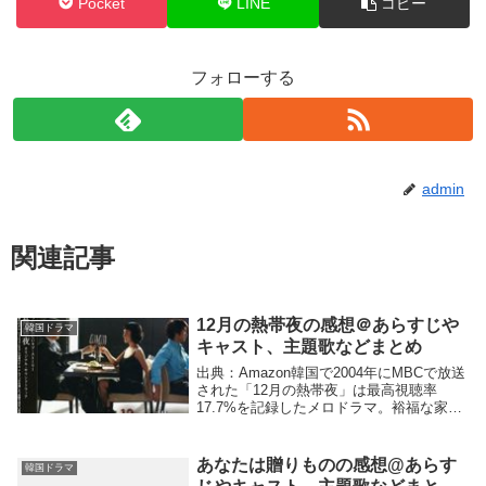
Pocket
LINE
コピー
フォローする
admin
関連記事
12月の熱帯夜の感想＠あらすじや
韓国ドラマ
キャスト、主題歌などまとめ
出典：Amazon韓国で2004年にMBCで放送
された「12月の熱帯夜」は最高視聴率
17.7%を記録したメロドラマ。裕福な家庭
内で家政婦扱いされながらも、純粋で明る
い主婦がひょんな事から若い苦学生に次第
に心惹かれていく。主人公を取り巻く裏
あなたは贈りものの感想@あらす
韓国ドラマ
切...