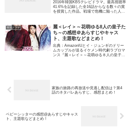
2016年韓国KBSテレビドラマ。最高視聴率
41.6%を記録した全16話からなる数々の賞
を授賞した作品。戦場で危機に陥った人を
助けなければならないという同じ使命を持
った軍人と医師。しかし、軍人は敵と戦
い、時に殺し合いを避けては通れない宿命
麗＜レイ＞～花萌ゆる8人の皇子た
韓国ドラマ
を...
ち～の感想＠あらすじやキャス
ト、主題歌などまとめ！
出典：AmazonIUとイ・ジュンギのドリー
ムカップルが送るイケメン時代劇ラブロマ
ンス『麗＜レイ＞～花萌ゆる８人の皇子た
ち～』。アジアで大ヒットを記録した中国
ドラマ「宮廷女官 若曦（ジャクギ）」を
韓国版にリメイク！1人の女性を巡って起
こる、...
家族の旅路の再放送や見逃し配信は？第4
話のネタバレあらすじ、感想まとめ！
ベビーシッターの感想@あらすじやキャス
ト、主題歌などまとめ！