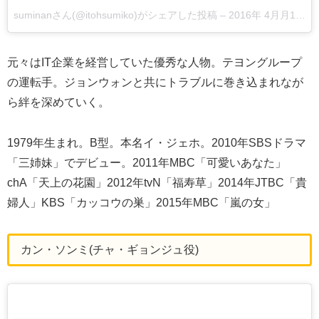
suminanさん(@itohsumiko)がシェアした投稿
–
2016年 4月月18日午後7時14分PDT
元々はIT企業を経営していた優秀な人物。テヨングループ
の運転手。ジョンウォンと共にトラブルに巻き込まれなが
ら絆を深めていく。
1979年生まれ。B型。本名イ・ジェホ。2010年SBSドラマ
「三姉妹」でデビュー。2011年MBC「可愛いあなた」
chA「天上の花園」2012年tvN「福寿草」2014年JTBC「貴
婦人」KBS「カッコウの巣」2015年MBC「嵐の女」
カン・ソンミ(チャ・ギョンジュ役)