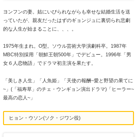
ヨンフンの妻。姑にいびられながらも幸せな結婚生活を送
っていたが、親友だったはずのギョンジュに裏切られ悲劇
的な人生が始まることに、、、。
1975年生まれ。O型。ソウル芸術大学演劇科卒。1987年
MBC特別採用「朝鮮王朝500年」でデビュー。1996年「男
女６人恋物語」でドラマ初主演を果たす。
「美しき人生」「人魚姫」「天使の報酬~愛と野望の果てに
~」(「福寿草」のチェ・ウンギョン演出ドラマ)「ヒーラー~
最高の恋人~」
ヒョン・ウソン(ソク・ジワン役)