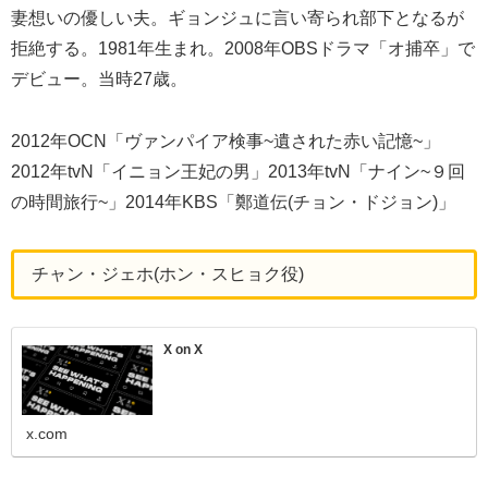
妻想いの優しい夫。ギョンジュに言い寄られ部下となるが
拒絶する。1981年生まれ。2008年OBSドラマ「オ捕卒」で
デビュー。当時27歳。
2012年OCN「ヴァンパイア検事~遺された赤い記憶~」
2012年tvN「イニョン王妃の男」2013年tvN「ナイン~９回
の時間旅行~」2014年KBS「鄭道伝(チョン・ドジョン)」
チャン・ジェホ(ホン・スヒョク役)
X on X
x.com