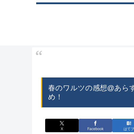
春のワルツの感想@あら
め！
X
Facebook
はて