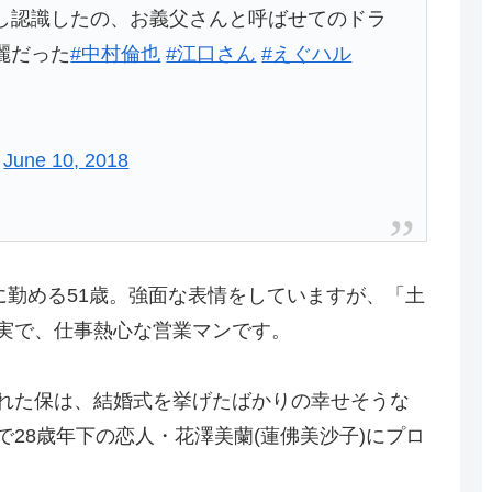
し認識したの、お義父さんと呼ばせてのドラ
麗だった
#中村倫也
#江口さん
#えぐハル
)
June 10, 2018
に勤める51歳。強面な表情をしていますが、「土
実で、仕事熱心な営業マンです。
れた保は、結婚式を挙げたばかりの幸せそうな
28歳年下の恋人・花澤美蘭(蓮佛美沙子)にプロ